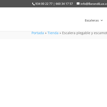
934 00 22 77 | 660 34 17 57
info@BarandiLux.
Escaleras
Portada
»
Tienda
»
Escalera plegable y escamo