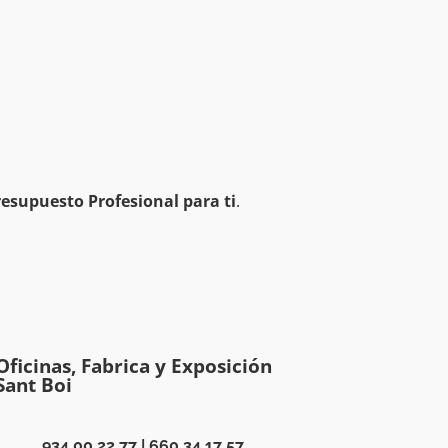
esupuesto Profesional para ti
.
Oficinas, Fabrica y Exposición
Sant Boi
934 00 22 77
|
660 34 17 57