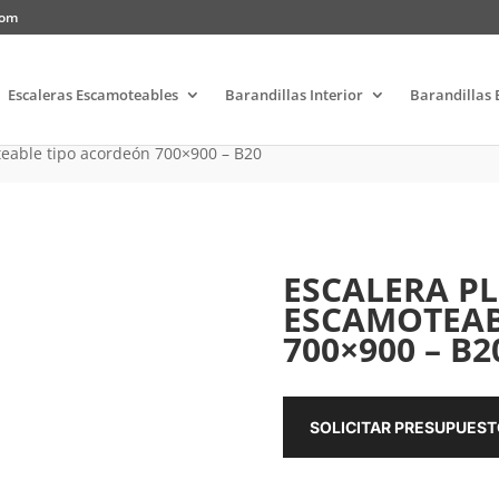
com
Escaleras Escamoteables
Barandillas Interior
Barandillas 
teable tipo acordeón 700×900 – B20
ESCALERA PL
ESCAMOTEAB
700×900 – B2
SOLICITAR PRESUPUES