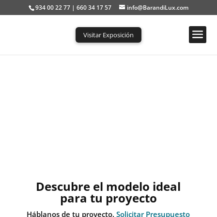
934 00 22 77 | 660 34 17 57
info@BarandiLux.com
Visitar Exposición
Escaleras a medida en
Barcelona
Diseñamos, Fabricamos e Instalamos
escaleras y barandillas a medida. Todo
tipo de estructuras y materieales.
Descubre el modelo ideal
para tu proyecto
Háblanos de tu proyecto.
Solicitar Presupuesto