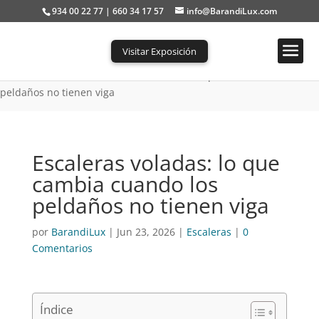
934 00 22 77 | 660 34 17 57
info@BarandiLux.com
Visitar Exposición
Portada
»
Escaleras
»
Escaleras voladas: lo que cambia cuando los
peldaños no tienen viga
Escaleras voladas: lo que
cambia cuando los
peldaños no tienen viga
por
BarandiLux
|
Jun 23, 2026
|
Escaleras
|
0
Comentarios
Índice