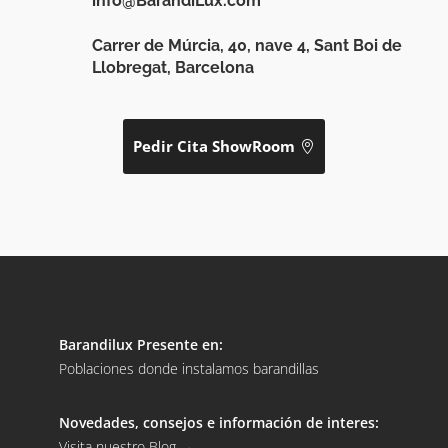
info@BarandiLux.com
Carrer de Múrcia, 40, nave 4, Sant Boi de
Llobregat, Barcelona
Pedir Cita ShowRoom
Barandilux Presente en:
Poblaciones donde instalamos barandillas
Novedades, consejos e información de interes:
Visita nuestro Blog
→