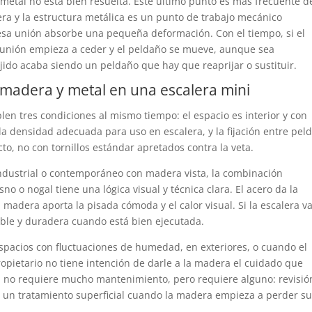
l metal no está bien resuelta. Este último punto es más frecuente d
ra y la estructura metálica es un punto de trabajo mecánico
esa unión absorbe una pequeña deformación. Con el tiempo, si el
a unión empieza a ceder y el peldaño se mueve, aunque sea
ido acaba siendo un peldaño que hay que reaprijar o sustituir.
madera y metal en una escalera mini
n tres condiciones al mismo tiempo: el espacio es interior y con
a densidad adecuada para uso en escalera, y la fijación entre pel
cto, no con tornillos estándar apretados contra la veta.
industrial o contemporáneo con madera vista, la combinación
no o nogal tiene una lógica visual y técnica clara. El acero da la
 madera aporta la pisada cómoda y el calor visual. Si la escalera v
nable y duradera cuando está bien ejecutada.
pacios con fluctuaciones de humedad, en exteriores, o cuando el
pietario no tiene intención de darle a la madera el cuidado que
 no requiere mucho mantenimiento, pero requiere alguno: revisió
 y un tratamiento superficial cuando la madera empieza a perder s