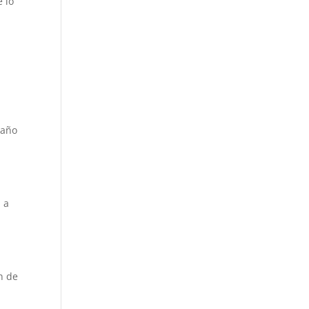
e lo
daño
a a
n de
u