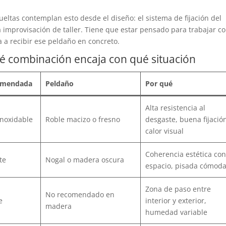
ueltas contemplan esto desde el diseño: el sistema de fijación del
 improvisación de taller. Tiene que estar pensado para trabajar co
a a recibir ese peldaño en concreto.
é combinación encaja con qué situación
comendada
Peldaño
Por qué
Alta resistencia al
inoxidable
Roble macizo o fresno
desgaste, buena fijación
calor visual
Coherencia estética con
te
Nogal o madera oscura
espacio, pisada cómod
Zona de paso entre
No recomendado en
e
interior y exterior,
madera
humedad variable