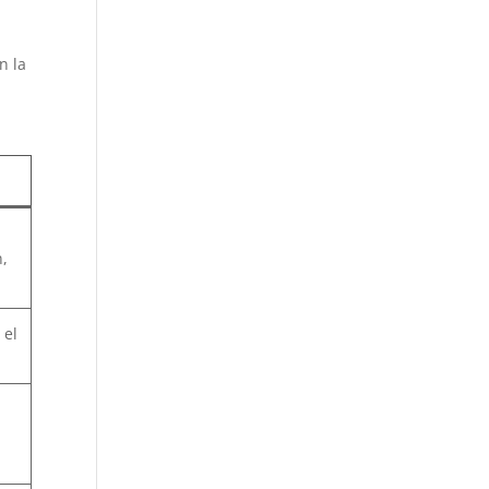
n la
,
 el
a