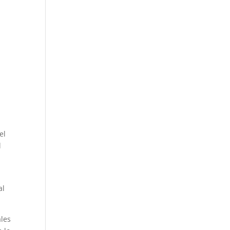
el
l
al
ales