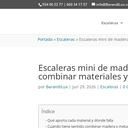
934 00 22 77 | 660 34 17 57
info@BarandiLux.
Escaleras
Portada
»
Escaleras
»
Escaleras mini de madera
Escaleras mini de mad
combinar materiales 
por
BarandiLux
|
Jun 29, 2026
|
Escaleras
|
0 
Índice
Qué aporta cada material y dónde falla
Cuándo tiene sentido combinar madera y metal