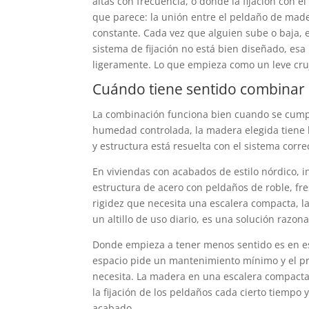
altas con frecuencia, o donde la fijación con e
que parece: la unión entre el peldaño de made
constante. Cada vez que alguien sube o baja, 
sistema de fijación no está bien diseñado, es
ligeramente. Lo que empieza como un leve cruj
Cuándo tiene sentido combinar 
La combinación funciona bien cuando se cumple
humedad controlada, la madera elegida tiene l
y estructura está resuelta con el sistema corre
En viviendas con acabados de estilo nórdico, 
estructura de acero con peldaños de roble, fres
rigidez que necesita una escalera compacta, la
un altillo de uso diario, es una solución razo
Donde empieza a tener menos sentido es en es
espacio pide un mantenimiento mínimo y el pro
necesita. La madera en una escalera compacta
la fijación de los peldaños cada cierto tiempo
acabado.