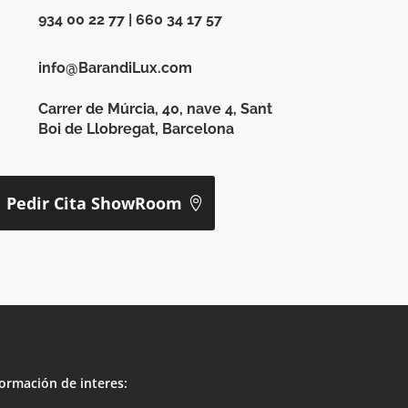
934 00 22 77
|
660 34 17 57
info@BarandiLux.com
Carrer de Múrcia, 40, nave 4, Sant
Boi de Llobregat, Barcelona
Pedir Cita ShowRoom
ormación de interes: