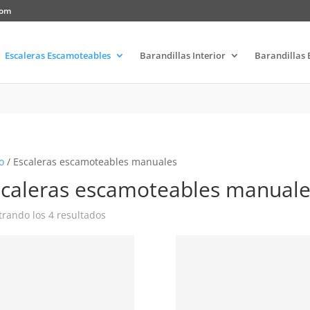
com
Escaleras Escamoteables
Barandillas Interior
Barandillas 
o
/ Escaleras escamoteables manuales
scaleras escamoteables manuale
rando los 4 resultados