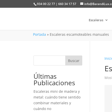
934 00 22 77 | 660 34 17 57
info@BarandiLux.
Escaleras
Portada
»
Escaleras escamoteables manuales
Inici
Buscar
E
Últimas
Most
Publicaciones
Escaleras mini de madera y
metal: cuándo tiene sentido
combinar materiales y
cuándo no