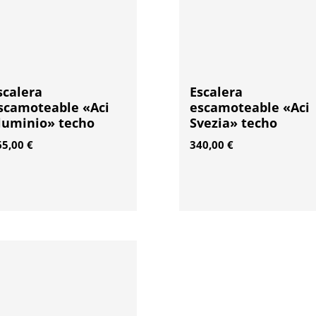
scalera
Escalera
scamoteable «Aci
escamoteable «Aci
luminio» techo
Svezia» techo
65,00
€
340,00
€