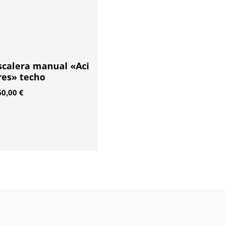
scalera manual «Aci
res» techo
60,00
€