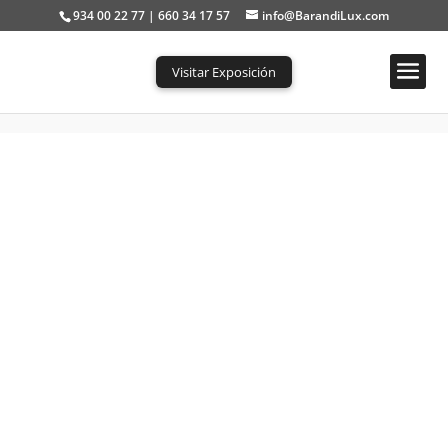
934 00 22 77 | 660 34 17 57
info@BarandiLux.com
Visitar Exposición
Portada
»
Tienda
»
Escalera manual «Aci Cuatro» techo