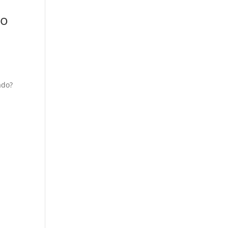
do
a
ado?