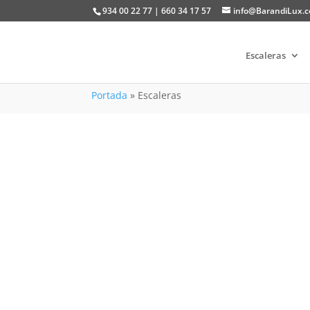
934 00 22 77 | 660 34 17 57
info@BarandiLux.
Escaleras
Portada
»
Escaleras