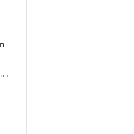
en
na en