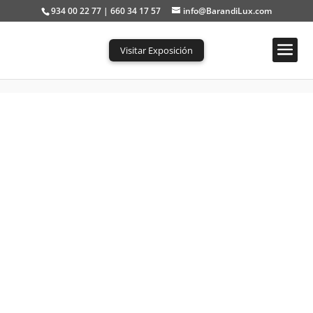
934 00 22 77 | 660 34 17 57
info@BarandiLux.com
Visitar Exposición
Portada
»
Escaleras de caracol