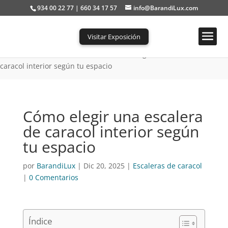
934 00 22 77 | 660 34 17 57
info@BarandiLux.com
Visitar Exposición
Portada
»
Escaleras de caracol
»
Cómo elegir una escalera de
caracol interior según tu espacio
Cómo elegir una escalera
de caracol interior según
tu espacio
por
BarandiLux
|
Dic 20, 2025
|
Escaleras de caracol
|
0 Comentarios
Índice