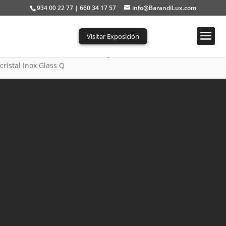
934 00 22 77 | 660 34 17 57
info@BarandiLux.com
Visitar Exposición
Portada
»
Barandillas de cristal y acero inoxidable
»
Barandilla de
cristal Inox Glass Q