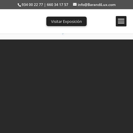
934 00 22 77 | 660 34 17 57
info@BarandiLux.com
Visitar Exposición
Portada
»
Barandillas de Metal y Cristal
»
Barandilla Metal GLASS