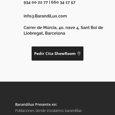
934 00 22 77
|
660 34 17 57
info@BarandiLux.com
Carrer de Múrcia, 40, nave 4, Sant Boi de
Llobregat, Barcelona
Pedir Cita ShowRoom
Barandilux Presente en:
Poblaciones donde instalamos barandillas