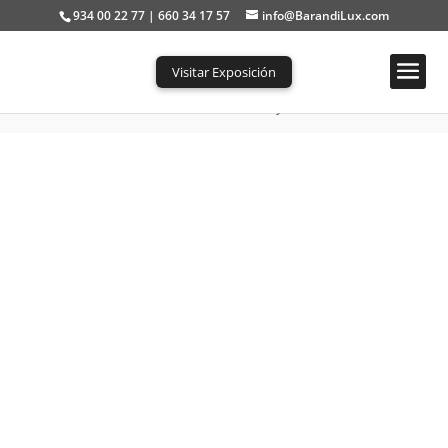
934 00 22 77 | 660 34 17 57
info@BarandiLux.com
Visitar Exposición
Portada
»
Tienda
»
Barandilla con Postes y Vidrio BL-R6-V3