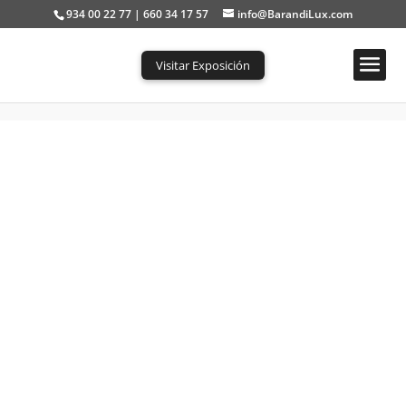
934 00 22 77 | 660 34 17 57
info@BarandiLux.com
Visitar Exposición
Portada
»
Tienda
»
Barandilla de Cristal con Botones BL-RV1