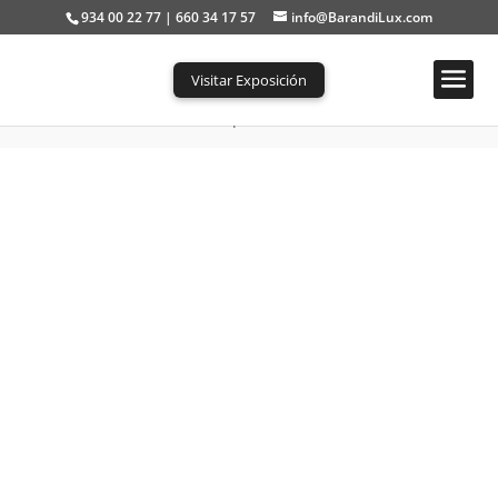
934 00 22 77 | 660 34 17 57
info@BarandiLux.com
Visitar Exposición
Portada
»
Tienda
»
Escalera En presencia de un falso techo