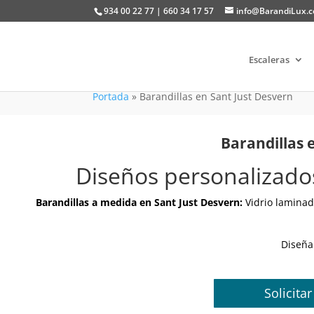
934 00 22 77 | 660 34 17 57
info@BarandiLux.
Escaleras
Portada
»
Barandillas en Sant Just Desvern
Barandillas 
Diseños personalizados
Barandillas a medida en Sant Just Desvern:
Vidrio laminad
Diseña
Solicita