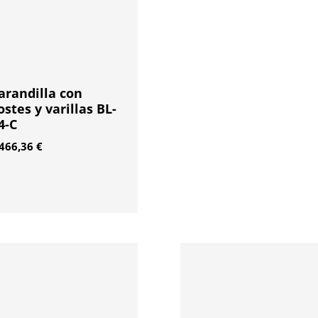
arandilla con
ostes y varillas BL-
4-C
.466,36
€