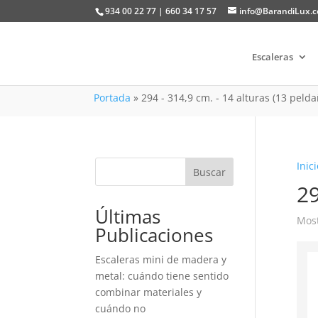
934 00 22 77 | 660 34 17 57
info@BarandiLux.
Escaleras
Portada
»
294 - 314,9 cm. - 14 alturas (13 peld
Inici
Buscar
29
Últimas
Most
Publicaciones
Escaleras mini de madera y
metal: cuándo tiene sentido
combinar materiales y
cuándo no