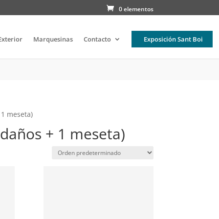
0 elementos
Exterior
Marquesinas
Contacto
Exposición Sant Boi
+ 1 meseta)
eldaños + 1 meseta)