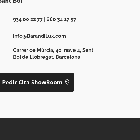
Sant Boi
934 00 22 77
|
660 34 17 57
info@BarandiLux.com
Carrer de Múrcia, 40, nave 4, Sant
Boi de Llobregat, Barcelona
Pedir Cita ShowRoom