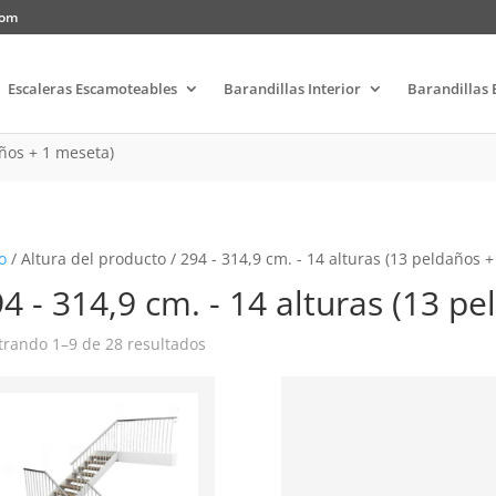
com
Escaleras Escamoteables
Barandillas Interior
Barandillas 
años + 1 meseta)
o
/ Altura del producto / 294 - 314,9 cm. - 14 alturas (13 peldaños 
4 - 314,9 cm. - 14 alturas (13 p
rando 1–9 de 28 resultados