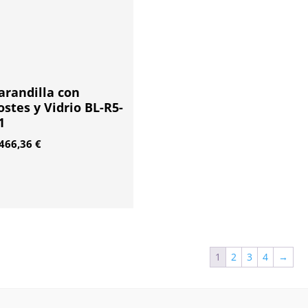
arandilla con
ostes y Vidrio BL-R5-
1
.466,36
€
1
2
3
4
→