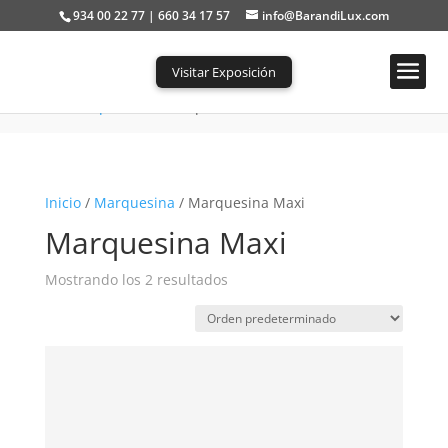
934 00 22 77 | 660 34 17 57
info@BarandiLux.com
Visitar Exposición
Portada
»
Marquesina
»
Marquesina Maxi
Inicio
/
Marquesina
/ Marquesina Maxi
Marquesina Maxi
Mostrando los 2 resultados