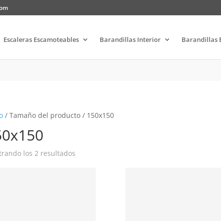
com
Escaleras Escamoteables
Barandillas Interior
Barandillas 
o
/ Tamaño del producto / 150x150
50x150
rando los 2 resultados