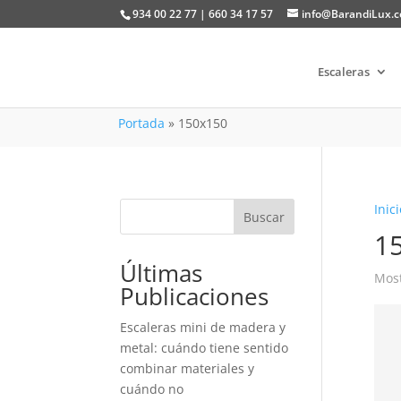
934 00 22 77 | 660 34 17 57
info@BarandiLux.
Escaleras
Portada
»
150x150
Inici
Buscar
1
Últimas
Most
Publicaciones
Escaleras mini de madera y
metal: cuándo tiene sentido
combinar materiales y
cuándo no