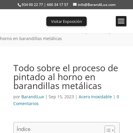
934 00 22 77 | 660 34 17 57
info@BarandiLux.com
Visitar Exposición
Portada
»
Acero Inoxidable
»
Todo sobre el proceso de pintado al
horno en barandillas metálicas
Todo sobre el proceso de
pintado al horno en
barandillas metálicas
por
BarandiLux
|
Sep 15, 2023
|
Acero Inoxidable
|
0
Comentarios
Índice