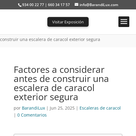
934 00 22 77 | 660 34 17 57
info@BarandiLux.com
Visitar Exposición
Portada
»
Escaleras de caracol
»
Factores a considerar antes de
construir una escalera de caracol exterior segura
Factores a considerar
antes de construir una
escalera de caracol
exterior segura
por
BarandiLux
|
Jun 25, 2025
|
Escaleras de caracol
|
0 Comentarios