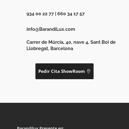
934 00 22 77
|
660 34 17 57
info@BarandiLux.com
Carrer de Múrcia, 40, nave 4, Sant Boi de
Llobregat, Barcelona
Pedir Cita ShowRoom
Barandilux Presente en: