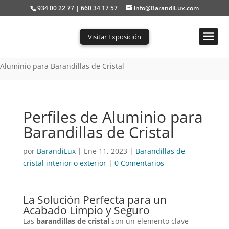
934 00 22 77 | 660 34 17 57
info@BarandiLux.com
Visitar Exposición
Portada
»
Barandillas de cristal interior o exterior
»
Perfiles de
Aluminio para Barandillas de Cristal
Perfiles de Aluminio para
Barandillas de Cristal
por
BarandiLux
|
Ene 11, 2023
|
Barandillas de
cristal interior o exterior
|
0 Comentarios
La Solución Perfecta para un
Acabado Limpio y Seguro
Las
barandillas de cristal
son un elemento clave