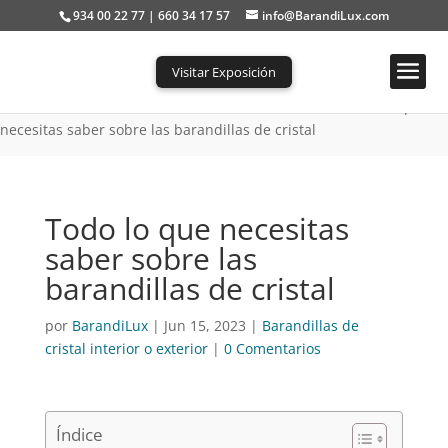
934 00 22 77 | 660 34 17 57
info@BarandiLux.com
Visitar Exposición
Portada
»
Barandillas de cristal interior o exterior
»
Todo lo que
necesitas saber sobre las barandillas de cristal
Todo lo que necesitas
saber sobre las
barandillas de cristal
por
BarandiLux
|
Jun 15, 2023
|
Barandillas de
cristal interior o exterior
|
0 Comentarios
Índice