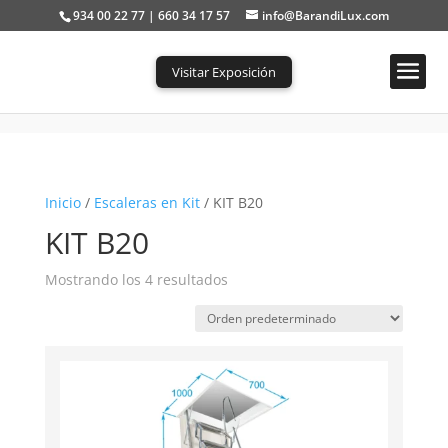
934 00 22 77 | 660 34 17 57
info@BarandiLux.com
Visitar Exposición
Portada
»
Escaleras en Kit
»
KIT B20
Inicio
/
Escaleras en Kit
/ KIT B20
KIT B20
Mostrando los 4 resultados