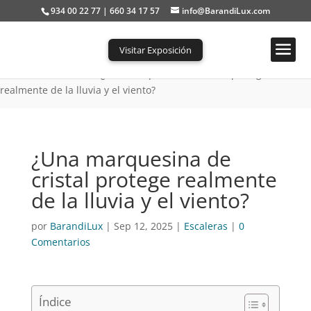
934 00 22 77 | 660 34 17 57
info@BarandiLux.com
Visitar Exposición
Portada
»
Escaleras
»
¿Una marquesina de cristal protege
realmente de la lluvia y el viento?
¿Una marquesina de
cristal protege realmente
de la lluvia y el viento?
por
BarandiLux
|
Sep 12, 2025
|
Escaleras
|
0
Comentarios
Índice