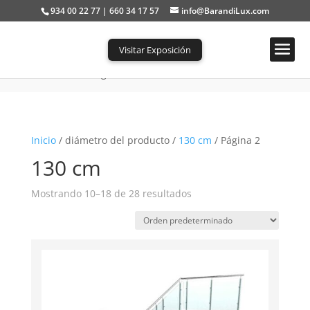
934 00 22 77 | 660 34 17 57
info@BarandiLux.com
Visitar Exposición
Portada
»
130 cm
»
Página 2
Inicio
/ diámetro del producto /
130 cm
/ Página 2
130 cm
Mostrando 10–18 de 28 resultados